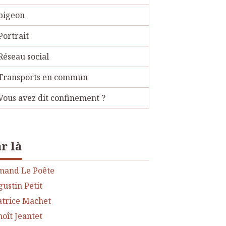
pigeon
Portrait
Réseau social
Transports en commun
Vous avez dit confinement ?
r là
mand Le Poête
ustin Petit
atrice Machet
oît Jeantet