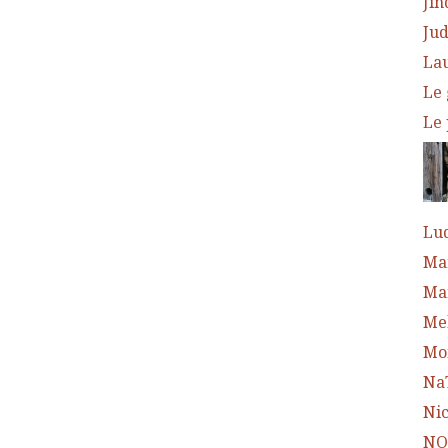
Jin
Jud
Lau
Le 
Le 
Lud
Ma
Mar
Mel
Mo
Na
Nic
NO