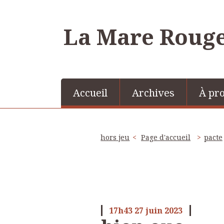
La Mare Roug
Accueil
Archives
À pr
hors jeu
Page d'accueil
pacte
17h43
27
juin 2023