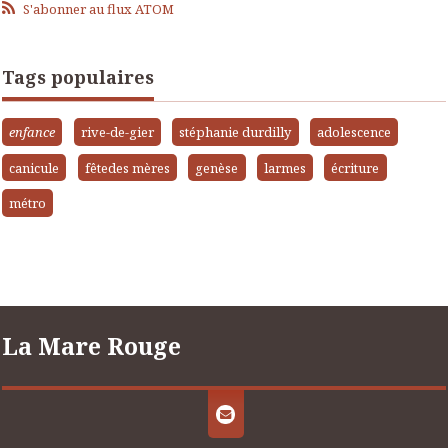
S'abonner au flux ATOM
Tags populaires
enfance
rive-de-gier
stéphanie durdilly
adolescence
canicule
fêtedes mères
genèse
larmes
écriture
métro
La Mare Rouge