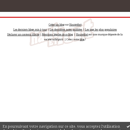
Créer un blog
sur
Hautetfort
Les derniers blogs mis à jour
|
Les dernières notes publiées
|
Les tags les plus populaires
Déclarer un contenu illicite
|
Mentions légales de ce blog
|
Hautetfort
est une marque déposée de la
société talkSpirit | Créez votre
blog
!
En poursuivant votre navigation sur ce site, vous acceptez l'utilisation