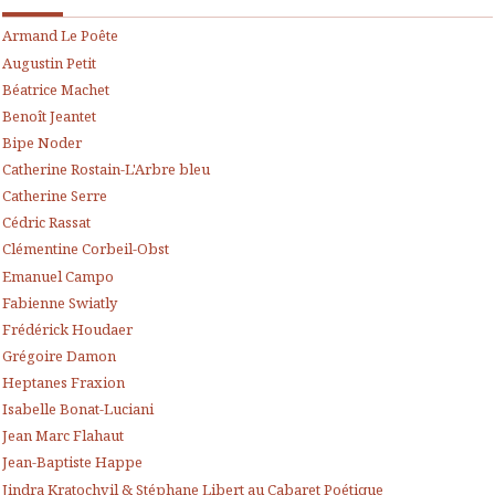
Armand Le Poête
Augustin Petit
Béatrice Machet
Benoît Jeantet
Bipe Noder
Catherine Rostain-L'Arbre bleu
Catherine Serre
Cédric Rassat
Clémentine Corbeil-Obst
Emanuel Campo
Fabienne Swiatly
Frédérick Houdaer
Grégoire Damon
Heptanes Fraxion
Isabelle Bonat-Luciani
Jean Marc Flahaut
Jean-Baptiste Happe
Jindra Kratochvil & Stéphane Libert au Cabaret Poétique