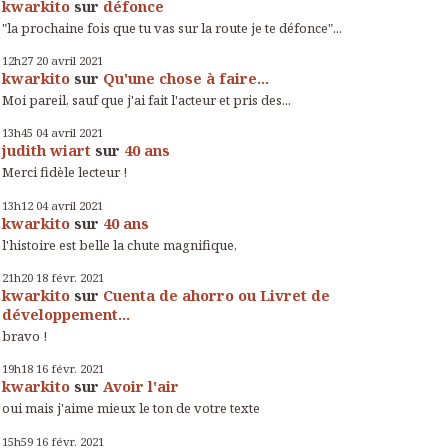
kwarkito
sur
défonce
"la prochaine fois que tu vas sur la route je te défonce"...
12h27
20
avril 2021
kwarkito
sur
Qu'une chose à faire...
Moi pareil, sauf que j'ai fait l'acteur et pris des...
13h45
04
avril 2021
judith wiart
sur
40 ans
Merci fidèle lecteur !
13h12
04
avril 2021
kwarkito
sur
40 ans
l'histoire est belle la chute magnifique,
21h20
18
févr. 2021
kwarkito
sur
Cuenta de ahorro ou Livret de
développement...
bravo !
19h18
16
févr. 2021
kwarkito
sur
Avoir l'air
oui mais j'aime mieux le ton de votre texte
15h59
16
févr. 2021