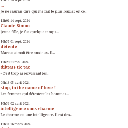
...
Je ne saurais dire qui me fait le plus bâiller en ce...
12h01
14
sept. 2024
Claude Simon
Jeune fille, je fus quelque temps...
16h35
01
sept. 2024
détente
Marcus aimait être anxieux. Il...
11h28
23
mai 2024
diktats tic tac
- C’est trop asservissant les...
09h13
05
avril 2024
stop, in the name of love !
Les femmes qui détestent les hommes...
10h33
02
avril 2024
intelligence sans charme
Le charme est une intelligence. Il est des...
11h31
16
mars 2024