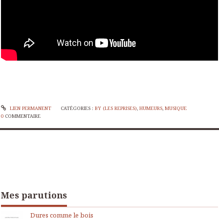
LIEN PERMANENT
CATÉGORIES :
BY (LES REPRISES)
,
HUMEURS
,
MUSIQUE
0
COMMENTAIRE
Mes parutions
Dures comme le bois