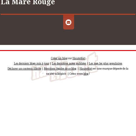
La Mare Rouge
Créer un blog
sur
Hautetfort
Les derniers blogs mis à jour
|
Les dernières notes publiées
|
Les tags les plus populaires
Déclarer un contenu illicite
|
Mentions légales de ce blog
|
Hautetfort
est une marque déposée de la
société talkSpirit | Créez votre
blog
!