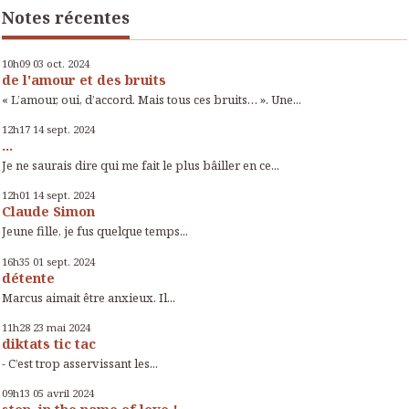
Notes récentes
10h09
03
oct. 2024
de l'amour et des bruits
« L’amour, oui, d’accord. Mais tous ces bruits… ». Une...
12h17
14
sept. 2024
...
Je ne saurais dire qui me fait le plus bâiller en ce...
12h01
14
sept. 2024
Claude Simon
Jeune fille, je fus quelque temps...
16h35
01
sept. 2024
détente
Marcus aimait être anxieux. Il...
11h28
23
mai 2024
diktats tic tac
- C’est trop asservissant les...
09h13
05
avril 2024