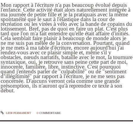
Mon rapport à l'écriture n'a pas beaucoup évolué depuis
l'enfance. Cette activité était alors naturellement intégrée à
ma journée de petite fille et je la pratiquais avec la même
spontanéité que le saut à l'élastique dans la cour de
récréation ou les virées à vélo avec la bande de copains du
lotissement. Bref, pas de quoi en faire un plat. C'est plus
tard que l'on m'a fait entendre qu'elle était affaire d'initiés.
Cela semblait faire plaisir à beaucoup de monde alors je
ne me suis pas mêlée de la conversation. Pourtant, quand
je me mets à ma table d'écriture, encore aujourd'hui j'ai
rendez-vous avec ce plaisir simple et, même s'il y
obstacles, nœuds narratifs, bataille avec le mot, la tournure
syntaxique, oui, je retrouve sans peine cette part de moi,
innocente, familière, libre, instinctive. C'est pourquoi
quand j'entends parler de "culpabilité" ou de "sentiment
d’illégitimité" par rapport à l'écriture, je ne me sens pas
concernée. D'aucuns verront cela comme une grande
présomption, ils n'auront qu'à reprendre ce texte à son
début.
LIEN PERMANENT
0
COMMENTAIRE