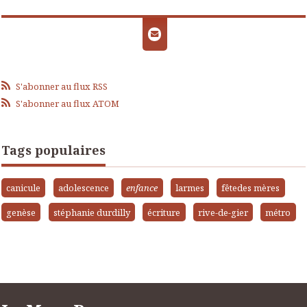
S'abonner au flux RSS
S'abonner au flux ATOM
Tags populaires
canicule
adolescence
enfance
larmes
fêtedes mères
genèse
stéphanie durdilly
écriture
rive-de-gier
métro