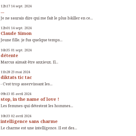
12h17
14
sept. 2024
...
Je ne saurais dire qui me fait le plus bâiller en ce...
12h01
14
sept. 2024
Claude Simon
Jeune fille, je fus quelque temps...
16h35
01
sept. 2024
détente
Marcus aimait être anxieux. Il...
11h28
23
mai 2024
diktats tic tac
- C’est trop asservissant les...
09h13
05
avril 2024
stop, in the name of love !
Les femmes qui détestent les hommes...
10h33
02
avril 2024
intelligence sans charme
Le charme est une intelligence. Il est des...