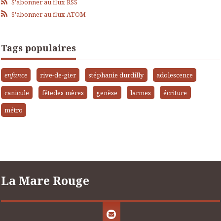
S'abonner au flux RSS
S'abonner au flux ATOM
Tags populaires
enfance
rive-de-gier
stéphanie durdilly
adolescence
canicule
fêtedes mères
genèse
larmes
écriture
métro
La Mare Rouge