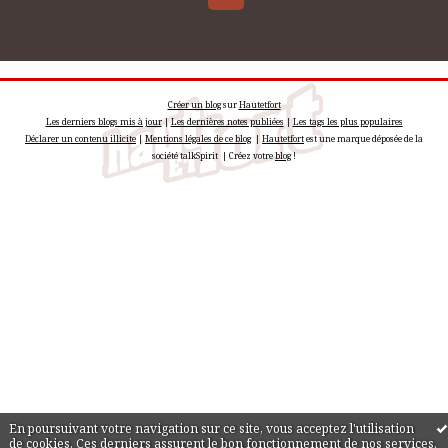
Créer un blog
sur
Hautetfort
Les derniers blogs mis à jour
|
Les dernières notes publiées
|
Les tags les plus populaires
Déclarer un contenu illicite
|
Mentions légales de ce blog
|
Hautetfort
est une marque déposée de la
société talkSpirit | Créez votre
blog
!
En poursuivant votre navigation sur ce site, vous acceptez l'utilisation
de cookies. Ces derniers assurent le bon fonctionnement de nos services.