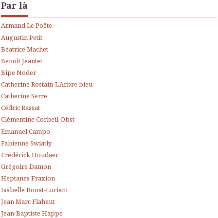
Par là
Armand Le Poête
Augustin Petit
Béatrice Machet
Benoît Jeantet
Bipe Noder
Catherine Rostain-L'Arbre bleu
Catherine Serre
Cédric Rassat
Clémentine Corbeil-Obst
Emanuel Campo
Fabienne Swiatly
Frédérick Houdaer
Grégoire Damon
Heptanes Fraxion
Isabelle Bonat-Luciani
Jean Marc Flahaut
Jean-Baptiste Happe