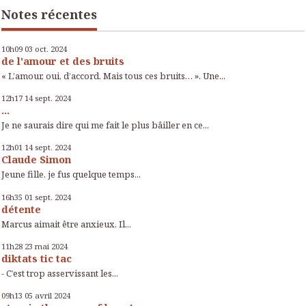
Notes récentes
10h09
03
oct. 2024
de l'amour et des bruits
« L’amour, oui, d’accord. Mais tous ces bruits… ». Une...
12h17
14
sept. 2024
...
Je ne saurais dire qui me fait le plus bâiller en ce...
12h01
14
sept. 2024
Claude Simon
Jeune fille, je fus quelque temps...
16h35
01
sept. 2024
détente
Marcus aimait être anxieux. Il...
11h28
23
mai 2024
diktats tic tac
- C’est trop asservissant les...
09h13
05
avril 2024