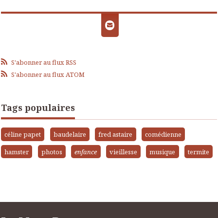
S'abonner au flux RSS
S'abonner au flux ATOM
Tags populaires
céline papet
baudelaire
fred astaire
comédienne
hamster
photos
enfance
vieillesse
musique
termite