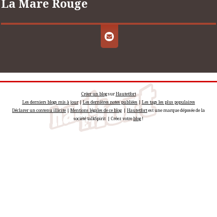
La Mare Rouge
Créer un blog
sur
Hautetfort
Les derniers blogs mis à jour
|
Les dernières notes publiées
|
Les tags les plus populaires
Déclarer un contenu illicite
|
Mentions légales de ce blog
|
Hautetfort
est une marque déposée de la
société talkSpirit | Créez votre
blog
!